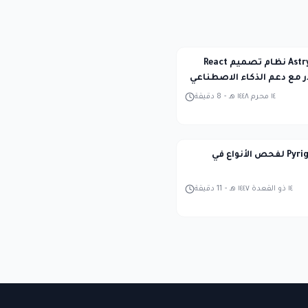
Meta تطلق Astryx نظام تصميم React
 مع دعم الذكاء الاصطناعي
١٤ محرم ١٤٤٨ هـ
-
8
دقيقة
استكشاف Pyright لفحص الأنواع في
١٤ ذو القعدة ١٤٤٧ هـ
-
11
دقيقة