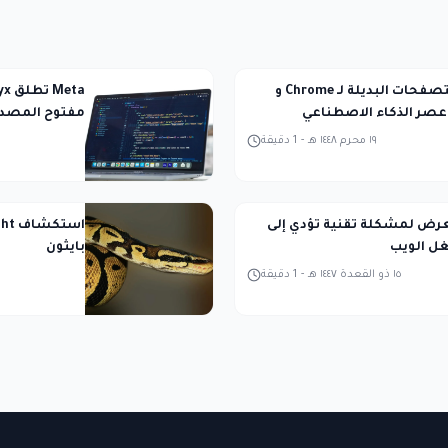
أفضل المتصفحات البديلة لـ Chrome و
مفتوح المصدر
١٩ محرم ١٤٤٨ هـ
-
1
دقيقة
عرض لمشكلة تقنية تؤدي إلى
ل الويب
بايثون
١٥ ذو القعدة ١٤٤٧ هـ
-
1
دقيقة