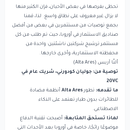
تحظى بفرصها في بعض الأحيان، فإن الكثير منها
لا يزال غير معروف على نطاق واسع. لذا، قمنا
بجمع توصيات من مستثمرين في بعض من أفضل
صناديق الاستثمار في أوروبا، حيث تم طلب من كل
مستثمر ترشيح شركتين ناشئتين: واحدة من
محفظته الاستثمارية، وأخرى خارجها.
ألتّا آريس (Alta Ares)
توصية من: جوليان كودورني، شريك عام في
20VC
ما تقدمه:
تطور
Alta Ares
أنظمة مضادة
للطائرات بدون طيار تعتمد على الذكاء
الاصطناعي.
لماذا تستحق المتابعة:
أصبحت تقنية الدفاع
موضوعًا رائجًا، خاصة في أوروبا بعد الأحداث التي