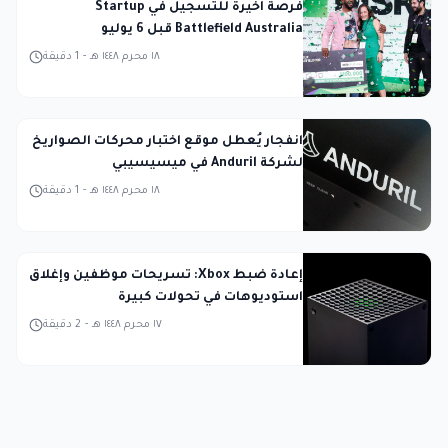
فرصة أخيرة للتسجيل في Startup
Battlefield Australia قبل 6 يوليو
١٨ محرم ١٤٤٨ هـ
-
1
دقيقة
انفجار يُعطل موقع اختبار محركات الصواريخ
لشركة Anduril في ميسيسيبي
١٨ محرم ١٤٤٨ هـ
-
1
دقيقة
إعادة ضبط Xbox: تسريحات موظفين وإغلاق
استوديوهات في تحولات كبيرة
١٧ محرم ١٤٤٨ هـ
-
2
دقيقة