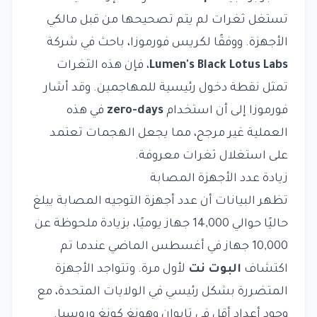
تستغل ثغرات لم يتم تصحيحها من قبل مالكي
الأجهزة. ووفقًا لكريس فورموزا، باحث في شركة
Lumen's Black Lotus Labs
، فإن هذه الثغرات
تمثل نقطة دخول رئيسية للمهاجمين. وقد أشار
فورموزا إلى أن استخدام
zero-days
في هذه
العملية غير مرجح، مما يجعل الهجمات تعتمد
على استغلال ثغرات معروفة.
زيادة عدد الأجهزة المصابة
تظهر البيانات أن عدد أجهزة التوجيه المصابة يبلغ
حاليًا حوالي 14,000 جهاز يوميًا، بزيادة ملحوظة عن
10,000 جهاز في أغسطس الماضي عندما تم
اكتشاف
البوت نت
لأول مرة. وتتواجد الأجهزة
المتضررة بشكل رئيسي في الولايات المتحدة، مع
وجود أعداد أقل في تايوان وهونغ كونغ وروسيا.