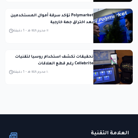
Polymarket تؤكد سرقة أموال المستخدمين
بعد اختراق جهة خارجية
١١ محرم ١٤٤٨ هـ
-
1
دقيقة
تحقيقات تكشف استخدام روسيا لتقنيات
Cellebrite رغم قطع العلاقات
١٠ محرم ١٤٤٨ هـ
-
1
دقيقة
العلامة التقنية