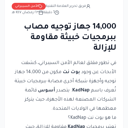
فريق تحرير العلامة التقنية
الأمن السيبراني
1
دقيقة
٢٣ رمضان ١٤٤٧ هـ
14,000 جهاز توجيه مصاب
ببرمجيات خبيثة مقاومة
للإزالة
في تطور مقلق لعالم الأمن السيبراني، كشفت
الأبحاث عن وجود
بوت نت
مكون من 14,000 جهاز
توجيه وأجهزة شبكة أخرى مصابة ببرمجيات خبيثة
تُعرف باسم
KadNap
. يتصدر
أسوس
قائمة
الشركات المصنعة لهذه الأجهزة، حيث يتركز
معظمها في الولايات المتحدة.
ما هو بوت نت KadNap؟
تعتبر برمجيات
KadNap
مقاومة للإزالة، حيث