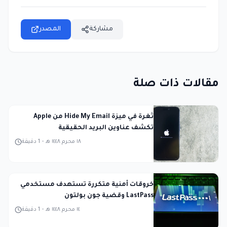
مشاركة
المصدر
مقالات ذات صلة
ثغرة في ميزة Hide My Email من Apple
تكشف عناوين البريد الحقيقية
١٨ محرم ١٤٤٨ هـ
-
1
دقيقة
خروقات أمنية متكررة تستهدف مستخدمي
LastPass وقضية جون بولتون
١٤ محرم ١٤٤٨ هـ
-
1
دقيقة