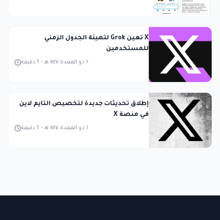
X تعين Grok لتهيئة الجدول الزمني
للمستخدمين
٦ ذو القعدة ١٤٤٧ هـ
-
1
دقيقة
إطلاق تحديثات جديدة لتخصيص التايم لاين
في منصة X
٦ ذو القعدة ١٤٤٧ هـ
-
1
دقيقة