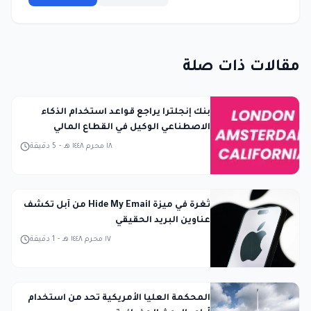
مقالات ذات صلة
بنك إنجلترا يراجع قواعد استخدام الذكاء
الاصطناعي الوكيل في القطاع المالي
١٨ محرم ١٤٤٨ هـ
-
5
دقيقة
ثغرة في ميزة Hide My Email من آبل تكشف
عناوين البريد الحقيقي
١٧ محرم ١٤٤٨ هـ
-
1
دقيقة
المحكمة العليا الأمريكية تحد من استخدام