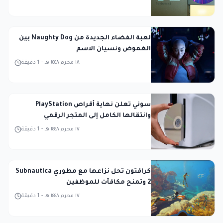
لعبة الفضاء الجديدة من Naughty Dog بين
الغموض ونسيان الاسم
١٨ محرم ١٤٤٨ هـ
-
1
دقيقة
سوني تعلن نهاية أقراص PlayStation
وانتقالها الكامل إلى المتجر الرقمي
١٧ محرم ١٤٤٨ هـ
-
1
دقيقة
كرافتون تحل نزاعها مع مطوري Subnautica
2 وتمنح مكافآت للموظفين
١٧ محرم ١٤٤٨ هـ
-
1
دقيقة