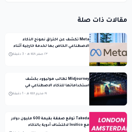
مقالات ذات صلة
Meta تكشف عن اختراق نموذج الذكاء
الاصطناعي الخاص بها لخدمة خارجية أثناء
الاختبار
٢٣ صفر ١٤٤٨ هـ
-
3
دقيقة
Midjourney تطالب هوليوود بكشف
استخداماتها للذكاء الاصطناعي في
المحكمة
١٩ محرم ١٤٤٨ هـ
-
1
دقيقة
Takeda توقع صفقة بقيمة 600 مليون دولار
مع Insilico لاكتشاف أدوية بالذكاء
الاصطناعي