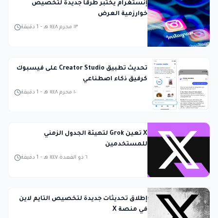
إنستغرام يختبر طرقاً جديدة لتخصيص
خوارزمية العرض
١٣ محرم ١٤٤٨ هـ
-
1
دقيقة
تحديث تطبيق Creator Studio على فيسبوك
كرفيق ذكاء اصطناعي
١٠ محرم ١٤٤٨ هـ
-
1
دقيقة
X تعين Grok لتهيئة الجدول الزمني
للمستخدمين
٦ ذو القعدة ١٤٤٧ هـ
-
1
دقيقة
إطلاق تحديثات جديدة لتخصيص التايم لاين
في منصة X