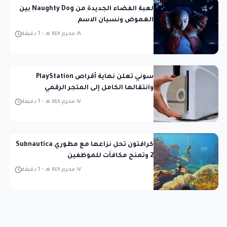
لعبة الفضاء الجديدة من Naughty Dog بين
الغموض ونسيان الاسم
١٨ محرم ١٤٤٨ هـ
-
1
دقيقة
سوني تعلن نهاية أقراص PlayStation
وانتقالها الكامل إلى المتجر الرقمي
١٧ محرم ١٤٤٨ هـ
-
1
دقيقة
كرافتون تحل نزاعها مع مطوري Subnautica
2 وتمنح مكافآت للموظفين
١٧ محرم ١٤٤٨ هـ
-
1
دقيقة