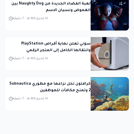
لعبة الفضاء الجديدة من Naughty Dog بين
الغموض ونسيان الاسم
١٨ محرم ١٤٤٨ هـ
-
1
دقيقة
سوني تعلن نهاية أقراص PlayStation
وانتقالها الكامل إلى المتجر الرقمي
١٧ محرم ١٤٤٨ هـ
-
1
دقيقة
كرافتون تحل نزاعها مع مطوري Subnautica
2 وتمنح مكافآت للموظفين
١٧ محرم ١٤٤٨ هـ
-
1
دقيقة