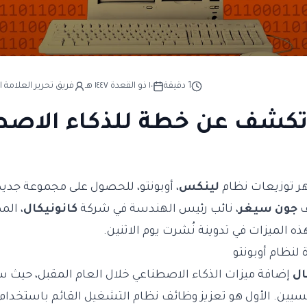
1
دقيقة
١٠ ذو القعدة ١٤٤٧ هـ
فريق تحرير العلامة ا
 تكشف عن خطة للذكاء الاصط
ر توزيعات نظام
لينكس
، أوبونتو، للحصول على مجموعة جديد
ف
جون سيغر
، نائب رئيس الهندسة في شركة
كانونيكال
، الم
 الميزات في تدوينة نُشرت يوم الاثنين.
لنظام أوبونتو
ال
إضافة ميزات الذكاء الاصطناعي خلال العام المقبل، حيث س
سيين. الأول هو تعزيز وظائف نظام التشغيل القائم باستخدام 