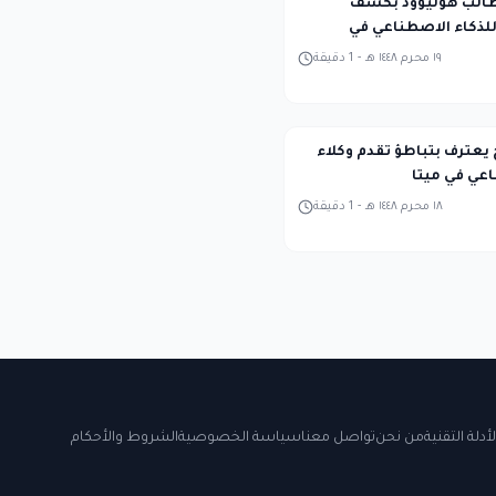
Midjour تطالب هوليوود بكشف
لذكاء الاصطناعي في
١٩ محرم ١٤٤٨ هـ
-
1
دقيقة
 يعترف بتباطؤ تقدم وكلاء
اعي في ميتا
١٨ محرم ١٤٤٨ هـ
-
1
دقيقة
لأدلة التقنية
من نحن
تواصل معنا
سياسة الخصوصية
الشروط والأحكام