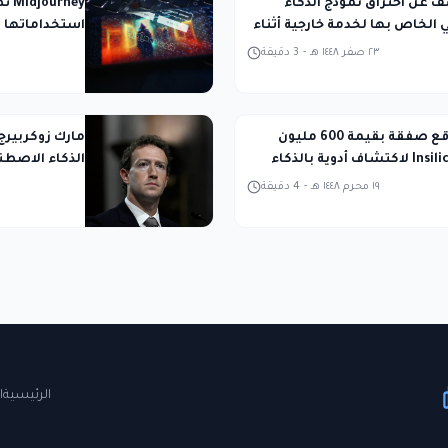
تكشف عن اختراق نموذج الذكاء
ney
الخاص بها لخدمة خارجية أثناء
استخداماتها ل
المحكمة
٢٣ صفر ١٤٤٨ هـ
-
3
دقيقة
Takeda توقع صفقة بقيمة 600 مليون
مارك زوكربيرج
دولار مع Insilico لاكتشاف أدوية بالذكاء
الذكاء الاصطن
ي
١٩ محرم ١٤٤٨ هـ
-
4
دقيقة
الرئيسية
ا