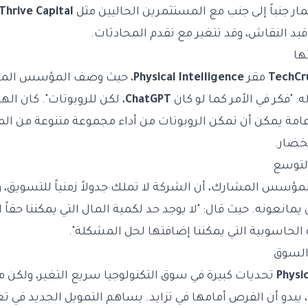
ر جنباً إلى جنب مع المستثمرين الحاليين مثل
Thrive Capital
 قيد النقاش، وقد تتغير مع تقدم المحادثات.
ها
TechCr
مقر
Physical Intelligence
، حيث وصف المؤسس الم
 "فكر في الأمر كما لو كان
ChatGPT
، لكن للروبوتات". كان اله
امة يمكن أن تمكن الروبوتات من أداء مجموعة متنوعة من ال
خضار.
التوسع
لمؤسس المشارك، أن الشركة لا تملك جدولاً زمنياً للتسويق، 
يمانعونه. حيث قال: "لا يوجد حد لكمية المال التي يمكننا حقاً اس
 الحاسوبية التي يمكننا إضافتها لحل المشكلة".
السوق
Physic
تحديات كبيرة في سوق التكنولوجيا سريع التغير، ولكن م
 يبدو أن الفرص أمامها في تزايد. يساهم التمويل الجديد في تعز