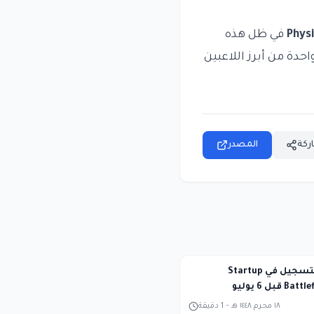
Physi
في ظل هذه
حدة من أبرز اللاعبين
ركة
المصدر
فرصة أخيرة للتسجيل في Startup
قبل 6 يوليو
١٨ محرم ١٤٤٨ هـ
-
1
دقيقة