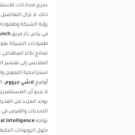
يجري محادثات للاستثما
ذلك، لا تزال التفاصيل
رؤية الشركة وطموحات
في يناير، زار فريق
unch
طموحات الشركة بقوله:
نماذج ذكاء اصطناعي ع
الملابس إلى تقشير ال
استراتيجية التمويل و
أوضح
لاشي جرووم
، ا
لا يبدو أن المستثمرين 
يوجد المزيد من القدرة
التحديات والفرص في 
تواجه
al Intelligence
حلول الروبوتات الذكية،