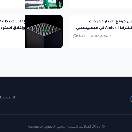
طل موقع اختبار محركات
An في ميسيسيبي
وإغلاق استودي
١٨ محرم ١٤٤٨ هـ
-
1
دقيقة
الرئيسية
ا
©
2026
العلامة التقنية. جميع الحقوق محفوظة.