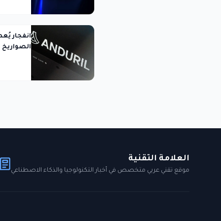
انفجار يُع
الصواريخ لشركة duril
العلامة التقنية
موقع تقني عربي متخصص في أخبار التكنولوجيا والذكاء الاصطناعي