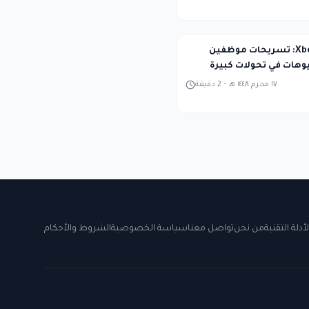
إعادة ضبط Xbox: تسريحات موظفين
وهات في تحولات كبيرة
١٧ محرم ١٤٤٨ هـ
-
2
دقيقة
لأدلة التقنية
من نحن
تواصل معنا
سياسة الخصوصية
الشروط والأحكام