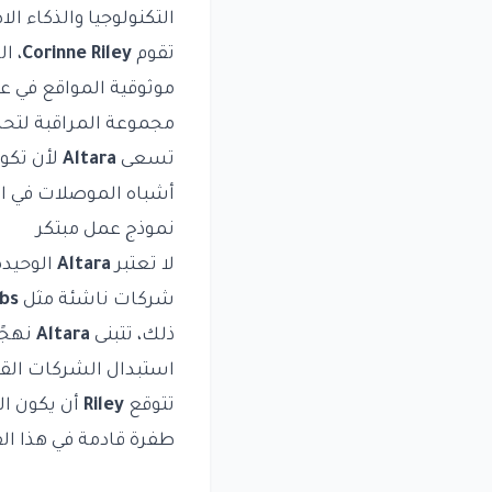
التكنولوجيا والذكاء ال
تقوم
Corinne Riley
، ا
موثوقية المواقع في ع
مجموعة المراقبة لتحد
تسعى
Altara
لأن تكو
أشباه الموصلات في الأ
نموذج عمل مبتكر
لا تعتبر
Altara
الوحيدة
شركات ناشئة مثل
abs
ذلك، تتبنى
Altara
نهجًا
استبدال الشركات الق
تتوقع
Riley
أن يكون الذ
طفرة قادمة في هذا ال