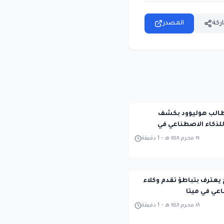
ركة
المصدر
Midjour تطالب هوليوود بكشف
لذكاء الاصطناعي في
١٩ محرم ١٤٤٨ هـ
-
1
دقيقة
 يعترف بتباطؤ تقدم وكلاء
اعي في ميتا
١٨ محرم ١٤٤٨ هـ
-
1
دقيقة