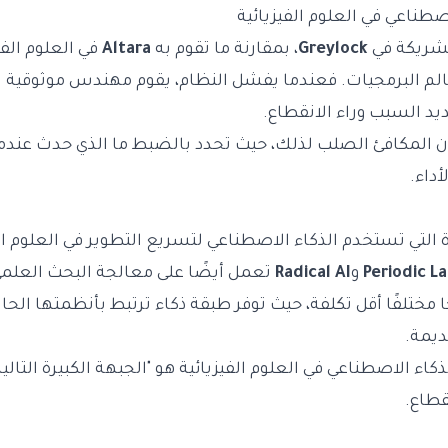
اصطناعي في العلوم الفيزيائية
لشريكة في
Greylock
، بمقارنة ما تقوم به
Altara
في العلوم الف
الم البرمجيات. فعندما يفشل النظام، يقوم مهندس موثوقية ا
يد السبب وراء الانقطاع.
ن المكافئ الصلب لذلك، حيث تحدد بالضبط ما الذي حدث عندم
داء.
 التي تستخدم الذكاء الاصطناعي لتسريع التطوير في العلوم ال
Periodic L
و
Radical AI
تعمل أيضًا على معالجة البحث العلمي
 مختلفًا أقل تكلفة، حيث توفر طبقة ذكاء ترتبط بأنظمتها الحالي
ديمة.
كاء الاصطناعي في العلوم الفيزيائية هو "الجبهة الكبيرة التالية
قطاع.