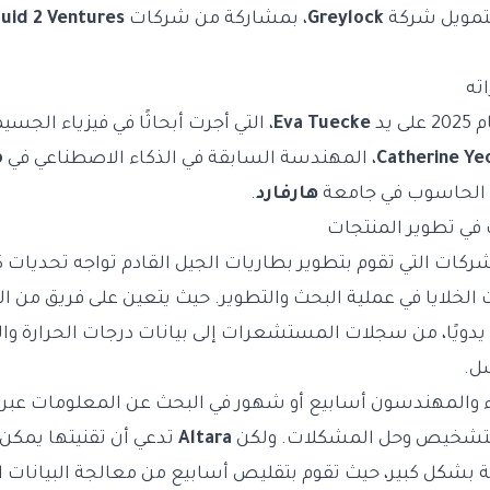
التمويل شركة
Greylock
، بمشاركة من شركات
quid 2 Ventures
لى يد
Eva Tuecke
، التي أجرت أبحاثًا في فيزياء الجس
Catherine Ye
، المهندسة السابقة في الذكاء الاصطناعي في
p
م الحاسوب في جامعة
هارفارد
.
 في تطوير المنتجات
شركات التي تقوم بتطوير بطاريات الجيل القادم تواجه تحديات 
ت الخلايا في عملية البحث والتطوير. حيث يتعين على فريق من
يدويًا، من سجلات المستشعرات إلى بيانات درجات الحرارة وال
شل.
اء والمهندسون أسابيع أو شهور في البحث عن المعلومات عبر
 لتشخيص وحل المشكلات. ولكن
Altara
تدعي أن تقنيتها يمكن 
بشكل كبير، حيث تقوم بتقليص أسابيع من معالجة البيانات الي