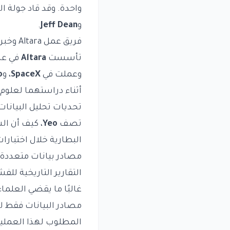
واحدة. وقد قاد جولة 
و
Jeff Dean
.
فريق عمل Altara وخبراته
تأسست
Altara
في عام 2025 ع
وعملت في
SpaceX
، و
o
أثناء دراستهما لعلو
تحديات تحليل البيانات
تصف
Yeo
، كيف أن ال
البطارية خلال اختبارا
مصادر بيانات متعددة 
التقارير التاريخية للف
غالبًا ما يقضي العلم
مصادر البيانات فقط
المطلوب لهذا العملية 