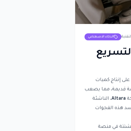
لتقنية
الذكاء الاصطناعي
ين دولار لتسريع
على إنتاج كميات
نظمة قديمة، مما يصعب
كة
Altara
، الناشئة
لية تهدف إلى سد هذه الفجوات
مشتتة في منصة