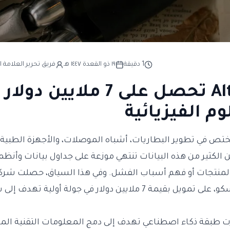
1
دقيقة
١٩ ذو القعدة ١٤٤٧ هـ
فريق تحرير العلامة ا
شركة Altara تحصل على 7 ملاي
م الفيزيائية
تص في تطوير البطاريات، أشباه الموصلات، والأجهزة الطبية 
كن الكثير من هذه البيانات تنتهي موزعة على جداول بيانات وأ
منتجات أو فهم أسباب الفشل. وفي هذا السياق، حصلت شر
ومقرها سان فرانسيسكو، على تمويل بقيمة 7 ملايين دولار في جولة أو
 طبقة ذكاء اصطناعي تهدف إلى دمج المعلومات التقنية ال