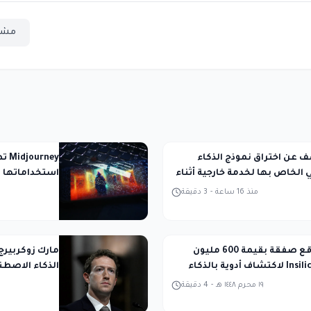
مشا
تكشف عن اختراق نموذج الذكاء
ney
الخاص بها لخدمة خارجية أثناء
استخداماتها ل
المحكمة
منذ 16 ساعة
-
3
دقيقة
Takeda توقع صفقة بقيمة 600 مليون
مارك زوكربيرج
دولار مع Insilico لاكتشاف أدوية بالذكاء
الذكاء الاصطن
ي
١٩ محرم ١٤٤٨ هـ
-
4
دقيقة