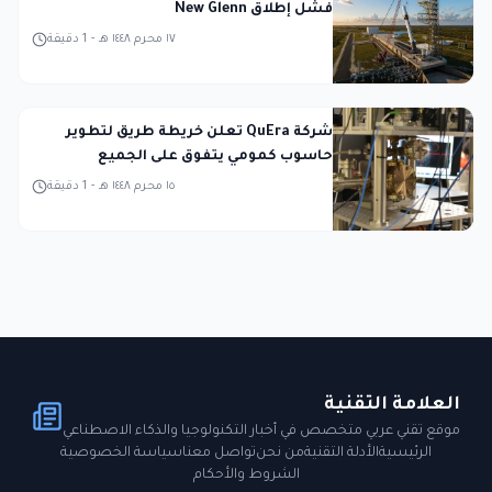
فشل إطلاق New Glenn
١٧ محرم ١٤٤٨ هـ
-
1
دقيقة
شركة QuEra تعلن خريطة طريق لتطوير
حاسوب كمومي يتفوق على الجميع
١٥ محرم ١٤٤٨ هـ
-
1
دقيقة
العلامة التقنية
موقع تقني عربي متخصص في أخبار التكنولوجيا والذكاء الاصطناعي
الرئيسية
الأدلة التقنية
من نحن
تواصل معنا
سياسة الخصوصية
الشروط والأحكام