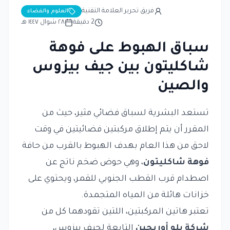
فريق تحرير العلامة التقنية
العلوم والفضاء
2
دقيقة
٢٨ شوال ١٤٤٧ هـ
سباق الهبوط على فوهة
شاكليتون بين جيف بيزوس
والصين
تستعد البشرية لسباق فضائي مثير، حيث من
المقرر أن يتم إطلاق مركبتين فضائيتين في وقت
لاحق من هذا العام بهدف الهبوط بالقرب من حافة
فوهة شاكليتون
، وهي حوض ضخم ناتج عن
اصطدام قرب القطب الجنوبي للقمر، ويحتوي على
خزانات هائلة من المياه المتجمدة.
تعتبر هاتين المركبتين، اللتين تقودهما كل من
شركة بلو أوريجين
التابعة لجيف بيزوس،