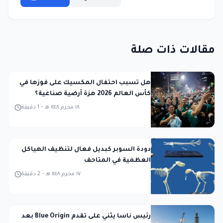
مقالات ذات صلة
هل تسبب احتفال المكسيك على فوزها في
كأس العالم 2026 هزة أرضية صناعية؟
١٨ محرم ١٤٤٨ هـ
-
1
دقيقة
دودة السوبر كبديل فعال لتنظيف الهياكل
العظمية في المتاحف
١٧ محرم ١٤٤٨ هـ
-
2
دقيقة
رئيس ناسا يثني على تقدم Blue Origin بعد