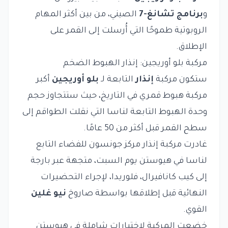
و
برنامج تشانغ-7
الصيني، من بين أكثر المهام
الروبوتية طموحًا التي أُرسلت إلى القمر على
الإطلاق.
مركبة بلو أوريجين: إنذار الهبوط الضخم
ستكون مركبة
إنذار
التابعة لـ
بلو أوريجين
أكبر
مركبة هبوط قمري في التاريخ، حيث ستتجاوز حجم
وحدة الهبوط التابعة لناسا التي نقلت الطواقم إلى
سطح القمر قبل أكثر من 50 عامًا.
غادرت مركبة إنذار مركز جونسون للفضاء التابع
لناسا في هيوستن يوم السبت، متجهة عبر بارجة
إلى كيب كانافيرال، فلوريدا، لإجراء التحضيرات
النهائية قبل إطلاقها بواسطة صاروخ
نيو غلين
القوي.
خضعت المركبة لاختبارات شاملة في هيوستن