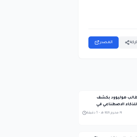
ركة
المصدر
Midjour تطالب هوليوود بكشف
لذكاء الاصطناعي في
١٩ محرم ١٤٤٨ هـ
-
1
دقيقة