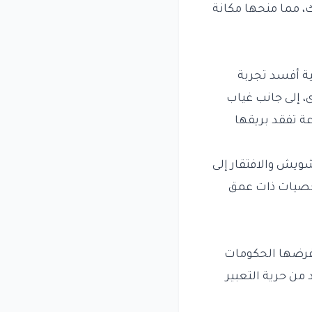
ك، مما منحها مكانة
مية أفسد تجربة
، إلى جانب غياب
عة تفقد بريقها
شويش والافتقار إلى
شخصيات ذات عمق
 تفرضها الحكومات
من حرية التعبير