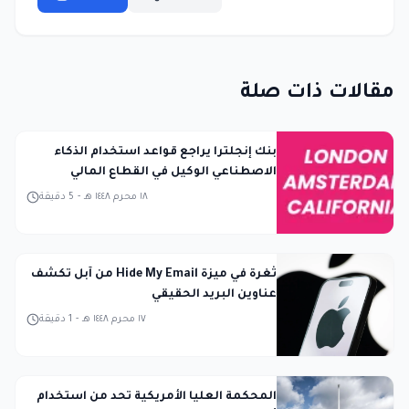
مقالات ذات صلة
بنك إنجلترا يراجع قواعد استخدام الذكاء
الاصطناعي الوكيل في القطاع المالي
١٨ محرم ١٤٤٨ هـ
-
5
دقيقة
ثغرة في ميزة Hide My Email من آبل تكشف
عناوين البريد الحقيقي
١٧ محرم ١٤٤٨ هـ
-
1
دقيقة
المحكمة العليا الأمريكية تحد من استخدام