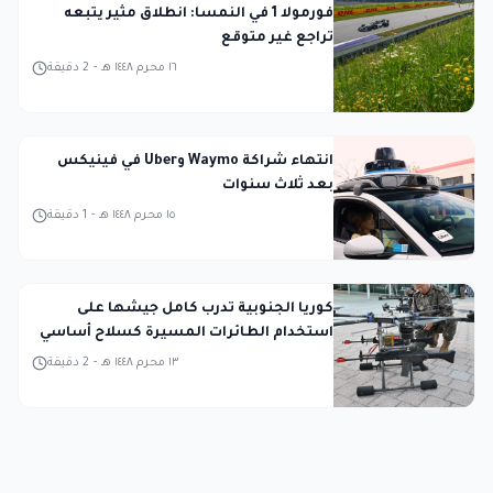
فورمولا 1 في النمسا: انطلاق مثير يتبعه
تراجع غير متوقع
١٦ محرم ١٤٤٨ هـ
-
2
دقيقة
انتهاء شراكة Waymo وUber في فينيكس
بعد ثلاث سنوات
١٥ محرم ١٤٤٨ هـ
-
1
دقيقة
كوريا الجنوبية تدرب كامل جيشها على
استخدام الطائرات المسيرة كسلاح أساسي
١٣ محرم ١٤٤٨ هـ
-
2
دقيقة