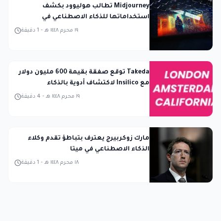
Midjourney تطالب هوليوود بكشف
استخداماتها للذكاء الاصطناعي في
المحكمة
١٩ محرم ١٤٤٨ هـ
-
1
دقيقة
Takeda توقع صفقة بقيمة 600 مليون دولار
مع Insilico لاكتشاف أدوية بالذكاء
الاصطناعي
١٩ محرم ١٤٤٨ هـ
-
4
دقيقة
مارك زوكربيرج يعترف بتباطؤ تقدم وكلاء
الذكاء الاصطناعي في ميتا
١٨ محرم ١٤٤٨ هـ
-
1
دقيقة