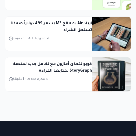
آيباد Air بمعالج M3 بسعر 499 دولاراً صفقة
تستحق الشراء
١٥ محرم ١٤٤٨ هـ
-
3
دقيقة
كوبو تتحدّى أمازون مع تكامل جديد لمنصة
StoryGraph لمتابعة القراءة
١٥ محرم ١٤٤٨ هـ
-
1
دقيقة