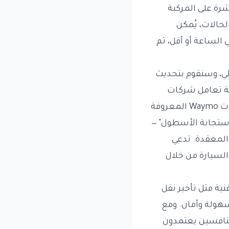
رة على المركبة
لحالات، يُمكن
بوتاكسيات تسلا عندما تتحرك بسرعة تصل إلى 2 ميل في الساعة أو أقل، ثم
تيكلي، وسنقوم بتحديث
الشيء عن كيفية تعامل شركات
السيارات الذاتية القيادة الأخرى مع التدخل البشري. على سبيل المثال، يمكن لبرمجيات Waymo المعروفة
 "استجابة الأسطول" —
 المعقدة. تدعي
 السيارة من خلال
نية مثل تأخير نقل
هولة وأمان. ومع
لمنافسين يعتمدون