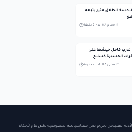
ا 1 في النمسا: انطلاق مثير يتبعه
قع
١٦ محرم ١٤٤٨ هـ
-
2
دقيقة
ة تدرب كامل جيشها على
ئرات المسيرة كسلاح
١٣ محرم ١٤٤٨ هـ
-
2
دقيقة
لأدلة التقنية
من نحن
تواصل معنا
سياسة الخصوصية
الشروط والأحكام