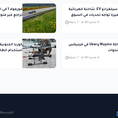
شيفروليه سيلفرادو EV: شاحنة كهربائية
فورمول
يزة تواجه تحديات في السوق
تراجع غير متو
١٩ محرم ١٤٤٨ هـ
-
1
دقيقة
انتهاء شراكة Waymo وUber في فينيكس
كوريا الجنوبي
سنوات
استخدام الطا
أساسي
١٥ محرم ١٤٤٨ هـ
-
1
دقيقة
الرئيسية
ا