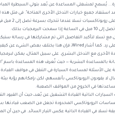
رة... يُسمح لمشغلي المساعدة عن بُعد بتولي السيطرة المباش
د استنفاد جميع خيارات التدخل الأخرى المتاحة". في مثل هذه ا
للمشغلين السيطرة على رو
سمحت البرمجيات بذلك.
Engadg تواصل مع تسلا لتأكيد التفاصيل التي تم مشاركتها في رسالة س
المقالة عند الحصول على رد. كما أشار Wired، فإن هذا يختلف بعض 
Dri" الاستعانة بالمساعدة البشرية — حيث تُعرف هذه المساعدة باسم
ة على الأسئلة لمساعدة السيارة في التنقل في مواقف القيادة
 العمال لا يقودون الروبوتاكسي بأنفسهم، لكن بإمكانهم رؤية بيئة
اعدتها في الخروج من المواقف الصعبة.
لسيارات الذاتية القيادة التشغيل عن بُعد، حيث أن القيود التق
حساسات الروبوتاكسي المحدودة تجعل من الصعب قيادتها بس
ة تسلا في القيادة الذاتية عكس التيار السائد. في حين أن ا