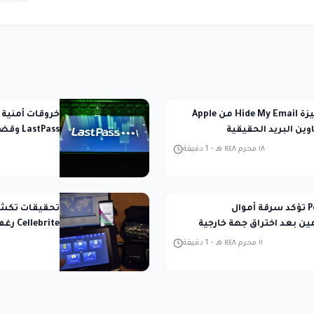
ثغرة في ميزة Hide My Email من Apple
خروقات أمني
ن البريد الحقيقية
LastPass وقضية جون بولتون
١٨ محرم ١٤٤٨ هـ
-
1
دقيقة
Polymarket تؤكد سرقة أموال
تحقيقات تكشف
ن بعد اختراق جهة خارجية
Cellebrite رغم قطع العلاقات
١١ محرم ١٤٤٨ هـ
-
1
دقيقة