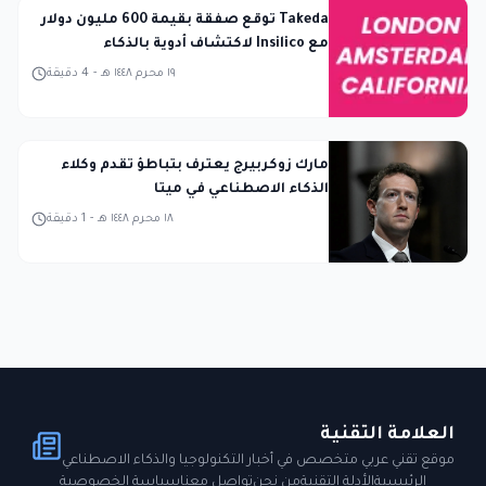
Takeda توقع صفقة بقيمة 600 مليون دولار
مع Insilico لاكتشاف أدوية بالذكاء
الاصطناعي
١٩ محرم ١٤٤٨ هـ
-
4
دقيقة
مارك زوكربيرج يعترف بتباطؤ تقدم وكلاء
الذكاء الاصطناعي في ميتا
١٨ محرم ١٤٤٨ هـ
-
1
دقيقة
العلامة التقنية
موقع تقني عربي متخصص في أخبار التكنولوجيا والذكاء الاصطناعي
الرئيسية
الأدلة التقنية
من نحن
تواصل معنا
سياسة الخصوصية