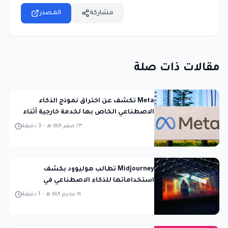
مشاركة
المصدر
مقالات ذات صلة
Meta تكشف عن اختراق نموذج الذكاء
الاصطناعي الخاص بها لخدمة خارجية أثناء
الاختبار
٢٣ صفر ١٤٤٨ هـ
-
3
دقيقة
Midjourney تطالب هوليوود بكشف
استخداماتها للذكاء الاصطناعي في
المحكمة
١٩ محرم ١٤٤٨ هـ
-
1
دقيقة