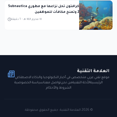
كرافتون تحل نزاعها مع مطوري Subnautica
2 وتمنح مكافآت للموظفين
١٧ محرم ١٤٤٨ هـ
-
1
دقيقة
العلامة التقنية
موقع تقني عربي متخصص في أخبار التكنولوجيا والذكاء الاصطناعي
الرئيسية
الأدلة التقنية
من نحن
تواصل معنا
سياسة الخصوصية
الشروط والأحكام
©
2026
العلامة التقنية. جميع الحقوق محفوظة.