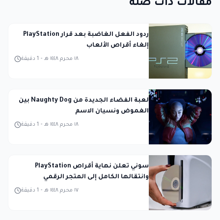
مقالات ذات صلة
ردود الفعل الغاضبة بعد قرار PlayStation
إلغاء أقراص الألعاب
١٨ محرم ١٤٤٨ هـ
-
1
دقيقة
لعبة الفضاء الجديدة من Naughty Dog بين
الغموض ونسيان الاسم
١٨ محرم ١٤٤٨ هـ
-
1
دقيقة
سوني تعلن نهاية أقراص PlayStation
وانتقالها الكامل إلى المتجر الرقمي
١٧ محرم ١٤٤٨ هـ
-
1
دقيقة