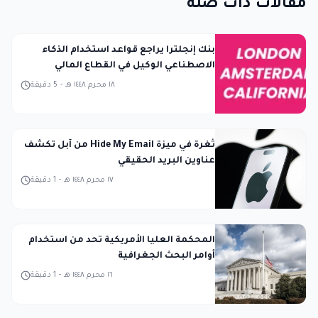
مقالات ذات صلة
بنك إنجلترا يراجع قواعد استخدام الذكاء
الاصطناعي الوكيل في القطاع المالي
١٨ محرم ١٤٤٨ هـ
-
5
دقيقة
ثغرة في ميزة Hide My Email من آبل تكشف
عناوين البريد الحقيقي
١٧ محرم ١٤٤٨ هـ
-
1
دقيقة
المحكمة العليا الأمريكية تحد من استخدام
أوامر البحث الجغرافية
١٦ محرم ١٤٤٨ هـ
-
1
دقيقة