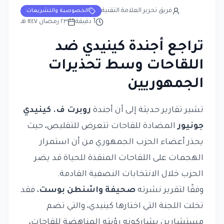
فريق تحرير العلامة التقنية
الخصوصية والتشريعات
1
دقيقة
٢٣ رمضان ١٤٤٧ هـ
تراجع أجندة كينيدي ضد
اللقاحات وسط تحذيرات
الجمهوريين
تشير تقارير حديثة إلى أن أجندة
روبرت ف. كينيدي
جونيور
المضادة للقاحات تتعرض للتقليص، حيث
يحذر أعضاء الحزب الجمهوري من أن استمرار
الهجمات على اللقاحات المنقذة للحياة قد يضر
الحزب خلال الانتخابات النصفية القادمة.
وفقًا لتقرير نشرته
صحيفة واشنطن بوست
، فقد
تخلت اللجنة التي اختارها كينيدي، والتي تضم
مستشارين يشاركونه رؤيته المناهضة للقاحات،