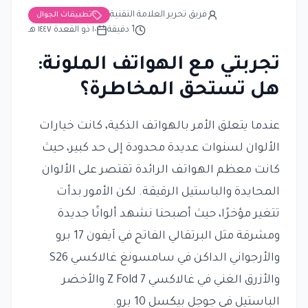
فريق تحرير العلامة التقنية
تطبيقات الجوال
1
دقيقة
١٠ ذو القعدة ١٤٤٧ هـ
تجربتي مع الهواتف الملونة:
هل تستحق المخاطرة؟
عندما يتعلق الأمر بالهواتف الذكية، كانت خيارات
الألوان لسنوات عديدة محدودة إلى حد كبير، حيث
كانت معظم الهواتف الرائدة تقتصر على الألوان
المحايدة والباستيل الرقيقة. لكن الأمور بدأت
تتغير مؤخرًا، حيث أصبحنا نشهد ألوانًا جديدة
ومشرقة مثل البرتقالي الفاتح في آيفون 17 برو
والأرجواني الداكن في سامسونغ غالاكسي S26
والأزرق الغني في غالاكسي Z Fold 7 والأخضر
الباستيل في جوجل بيكسل 10 برو.