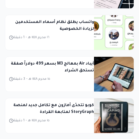
واتساب يطلق نظام أسماء المستخدمين
لزيادة الخصوصية
١٦ محرم ١٤٤٨ هـ
-
1
دقيقة
آيباد Air بمعالج M3 بسعر 499 دولاراً صفقة
تستحق الشراء
١٥ محرم ١٤٤٨ هـ
-
3
دقيقة
كوبو تتحدّى أمازون مع تكامل جديد لمنصة
StoryGraph لمتابعة القراءة
١٥ محرم ١٤٤٨ هـ
-
1
دقيقة