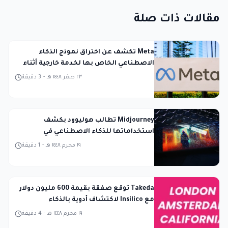
مقالات ذات صلة
Meta تكشف عن اختراق نموذج الذكاء
الاصطناعي الخاص بها لخدمة خارجية أثناء
الاختبار
٢٣ صفر ١٤٤٨ هـ
-
3
دقيقة
Midjourney تطالب هوليوود بكشف
استخداماتها للذكاء الاصطناعي في
المحكمة
١٩ محرم ١٤٤٨ هـ
-
1
دقيقة
Takeda توقع صفقة بقيمة 600 مليون دولار
مع Insilico لاكتشاف أدوية بالذكاء
الاصطناعي
١٩ محرم ١٤٤٨ هـ
-
4
دقيقة