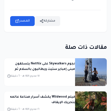
مشاركة
المصدر
مقالات ذات صلة
نجوم Skywalkers على Netflix يتسلقون
مبنى إمباير ستيت ويطالبون بالسلام ثم
يُعتقلون
١٧ محرم ١٤٤٨ هـ
-
1
دقيقة
فيلم Wildwood يكشف أسرار صناعة عالمه
بتحريك الإيقاف
١٦ محرم ١٤٤٨ هـ
-
1
دقيقة