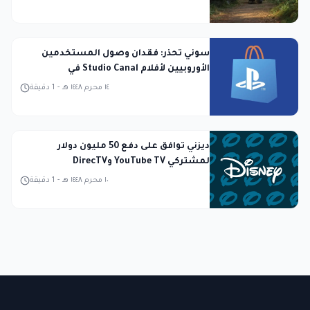
سوني تحذر: فقدان وصول المستخدمين
الأوروبيين لأفلام Studio Canal في
PlayStation Store
١٤ محرم ١٤٤٨ هـ
-
1
دقيقة
ديزني توافق على دفع 50 مليون دولار
لمشتركي YouTube TV وDirecTV
١٠ محرم ١٤٤٨ هـ
-
1
دقيقة