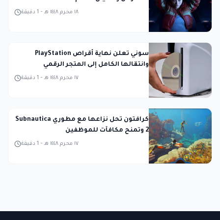
١٨ محرم ١٤٤٨ هـ
-
1
دقيقة
سوني تعلن نهاية أقراص PlayStation
وانتقالها الكامل إلى المتجر الرقمي
١٧ محرم ١٤٤٨ هـ
-
1
دقيقة
كرافتون تحل نزاعها مع مطوري Subnautica
2 وتمنح مكافآت للموظفين
١٧ محرم ١٤٤٨ هـ
-
1
دقيقة