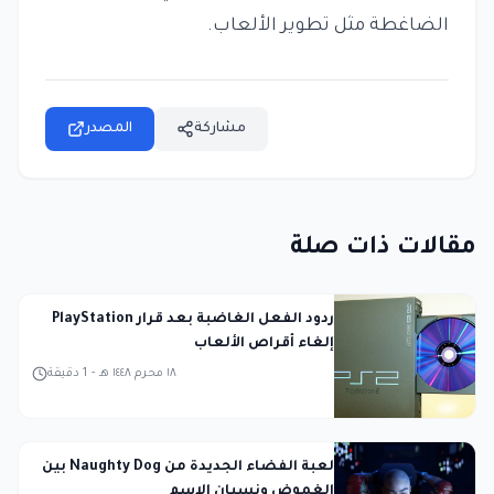
الضاغطة مثل تطوير الألعاب.
مشاركة
المصدر
مقالات ذات صلة
ردود الفعل الغاضبة بعد قرار PlayStation
إلغاء أقراص الألعاب
١٨ محرم ١٤٤٨ هـ
-
1
دقيقة
لعبة الفضاء الجديدة من Naughty Dog بين
الغموض ونسيان الاسم