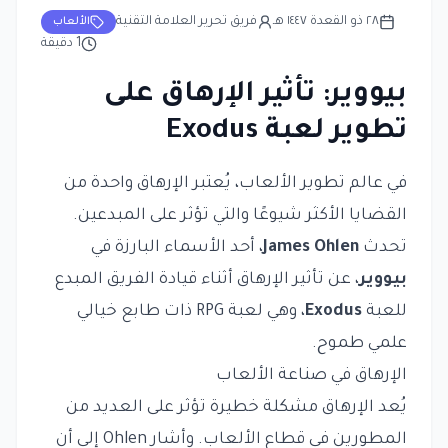
٢٨ ذو القعدة ١٤٤٧ هـ
فريق تحرير العلامة التقنية
الألعاب
1
دقيقة
بيووير: تأثير الإرهاق على
تطوير لعبة Exodus
في عالم تطوير الألعاب، يُعتبر الإرهاق واحدة من
القضايا الأكثر شيوعًا والتي تؤثر على المبدعين.
تحدث
James Ohlen
، أحد الأسماء البارزة في
بيووير
، عن تأثير الإرهاق أثناء قيادة الفريق المبدع
للعبة
Exodus
، وهي لعبة RPG ذات طابع خيالي
علمي طموح.
الإرهاق في صناعة الألعاب
يُعد الإرهاق مشكلة خطيرة تؤثر على العديد من
المطورين في قطاع الألعاب. وأشار Ohlen إلى أن