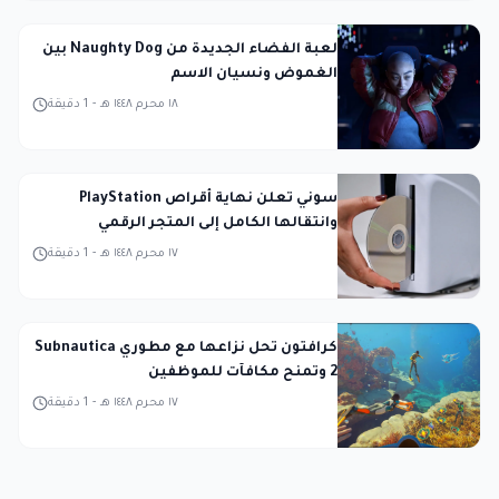
لعبة الفضاء الجديدة من Naughty Dog بين
الغموض ونسيان الاسم
١٨ محرم ١٤٤٨ هـ
-
1
دقيقة
سوني تعلن نهاية أقراص PlayStation
وانتقالها الكامل إلى المتجر الرقمي
١٧ محرم ١٤٤٨ هـ
-
1
دقيقة
كرافتون تحل نزاعها مع مطوري Subnautica
2 وتمنح مكافآت للموظفين
١٧ محرم ١٤٤٨ هـ
-
1
دقيقة