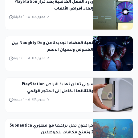
ردود الفعل الغاضبة بعد قرار PlayStation
إلغاء أقراص الألعاب
١٨ محرم ١٤٤٨ هـ
-
1
دقيقة
لعبة الفضاء الجديدة من Naughty Dog بين
الغموض ونسيان الاسم
١٨ محرم ١٤٤٨ هـ
-
1
دقيقة
سوني تعلن نهاية أقراص PlayStation
وانتقالها الكامل إلى المتجر الرقمي
١٧ محرم ١٤٤٨ هـ
-
1
دقيقة
كرافتون تحل نزاعها مع مطوري Subnautica
2 وتمنح مكافآت للموظفين