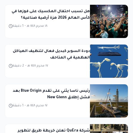
هل تسبب احتفال المكسيك على فوزها في
كأس العالم 2026 هزة أرضية صناعية؟
١٨ محرم ١٤٤٨ هـ
-
1
دقيقة
دودة السوبر كبديل فعال لتنظيف الهياكل
العظمية في المتاحف
١٧ محرم ١٤٤٨ هـ
-
2
دقيقة
رئيس ناسا يثني على تقدم Blue Origin بعد
فشل إطلاق New Glenn
١٧ محرم ١٤٤٨ هـ
-
1
دقيقة
شركة QuEra تعلن خريطة طريق لتطوير