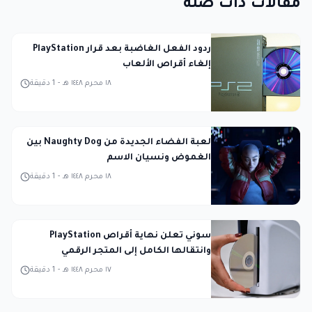
مقالات ذات صلة
ردود الفعل الغاضبة بعد قرار PlayStation
إلغاء أقراص الألعاب
١٨ محرم ١٤٤٨ هـ
-
1
دقيقة
لعبة الفضاء الجديدة من Naughty Dog بين
الغموض ونسيان الاسم
١٨ محرم ١٤٤٨ هـ
-
1
دقيقة
سوني تعلن نهاية أقراص PlayStation
وانتقالها الكامل إلى المتجر الرقمي
١٧ محرم ١٤٤٨ هـ
-
1
دقيقة