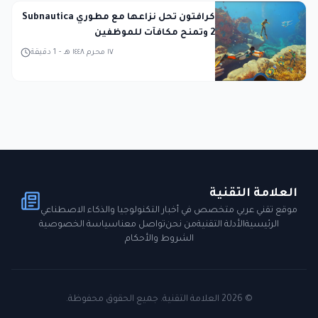
كرافتون تحل نزاعها مع مطوري Subnautica
2 وتمنح مكافآت للموظفين
١٧ محرم ١٤٤٨ هـ
-
1
دقيقة
العلامة التقنية
موقع تقني عربي متخصص في أخبار التكنولوجيا والذكاء الاصطناعي
الرئيسية
الأدلة التقنية
من نحن
تواصل معنا
سياسة الخصوصية
الشروط والأحكام
©
2026
العلامة التقنية. جميع الحقوق محفوظة.