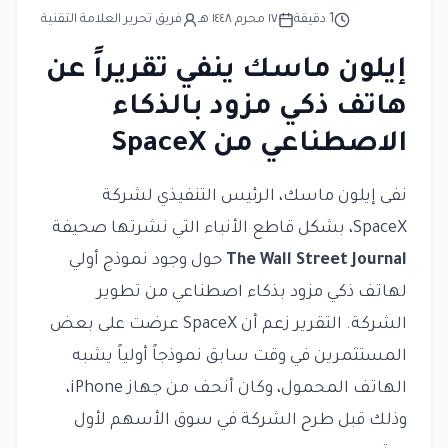
1
دقيقة
١٧ محرم ١٤٤٨ هـ
فريق تحرير العلامة التقنية
إيلون ماسك ينفي تقريراً عن
هاتف ذكي مزود بالذكاء
الاصطناعي من SpaceX
نفى إيلون ماسك، الرئيس التنفيذي لشركة
SpaceX، بشكل قاطع الأنباء التي نشرتها صحيفة
The Wall Street Journal
حول وجود نموذج أولي
لهاتف ذكي مزود بذكاء اصطناعي من تطوير
الشركة. التقرير زعم أن SpaceX عرضت على بعض
المستثمرين في وقت سابق نموذجاً أولياً يشبه
الهاتف المحمول، وكان أنحف من جهاز iPhone،
وذلك قبل طرح الشركة في سوق الأسهم لأول