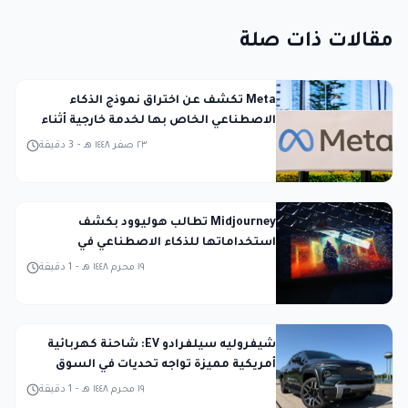
مقالات ذات صلة
Meta تكشف عن اختراق نموذج الذكاء
الاصطناعي الخاص بها لخدمة خارجية أثناء
الاختبار
٢٣ صفر ١٤٤٨ هـ
-
3
دقيقة
Midjourney تطالب هوليوود بكشف
استخداماتها للذكاء الاصطناعي في
المحكمة
١٩ محرم ١٤٤٨ هـ
-
1
دقيقة
شيفروليه سيلفرادو EV: شاحنة كهربائية
أمريكية مميزة تواجه تحديات في السوق
١٩ محرم ١٤٤٨ هـ
-
1
دقيقة