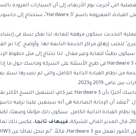
فصلية التي أجريت يوم الأربعاء، إلى أن السيارات المزودة بالنس
تكنولوجيا المساعدة على القيادة، المعروفة باسم "re 3
ية التحديث ستكون مرهقة للغاية، لذا تفكر تسلا في إنشاء
رى" لتجنب إرهاق مراكز الخدمة التابعة لها. وأوضح: "إذا تم ال
سيكون بطيئًا للغاية وغير فعال. لذا نحتاج إلى مثل خطوط الإنت
لم يهدأ مالكو سيارات Hardware 3 في طرح الأسئلة على الشركة وماسك ح
 من نظام القيادة الذاتية الكامل، والتي لم تصدرها تسلا بعد
ن عامي 2019 و2023.
في يناير 2025، اعترف ماسك أخيرًا بأن Hardware 3 غير كافٍ لتشغي
نظام القيادة الذاتية الكامل. سيكون ذلك مؤلمًا وصعبًا، لكنن
فيبهاف تانجا
، عكس ذلك تمامً