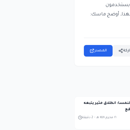
ن يستخدمون
ا. وبهذا, أوضح ماسك:
ركة
المصدر
ا 1 في النمسا: انطلاق مثير يتبعه
قع
١٦ محرم ١٤٤٨ هـ
-
2
دقيقة