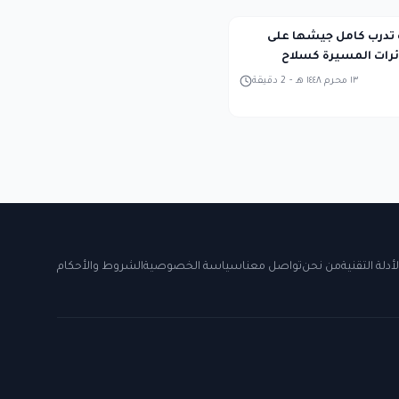
ة تدرب كامل جيشها على
ئرات المسيرة كسلاح
١٣ محرم ١٤٤٨ هـ
-
2
دقيقة
لأدلة التقنية
من نحن
تواصل معنا
سياسة الخصوصية
الشروط والأحكام