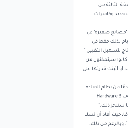
خة الثالثة من
Hardwa"، ستحتاج إلى حاسوب جديد وكاميرات
 "مصانع صغيرة" في
قيام بذلك فقط في
اج لتسهيل التغيير. "
ول ما إذا كانوا سيتمكنون من
 أو أثبتت قدرتها على
ل النسخ الأكثر تقدمًا من نظام القيادة
الذاتية الكامل. حيث قال: "أعتقد أن الإجابة الصادقة هي أنه سيتعين علينا ترقية حاسوب Hardware 3
ا سننجز ذلك."
ا، حيث أفاد أن تسلا
قد لا تزال تستطيع جعل الأمور تعمل مع Hardware 3، قائلاً: "لم نتخل تمامًا عن HW3". وبالرغم من ذلك،