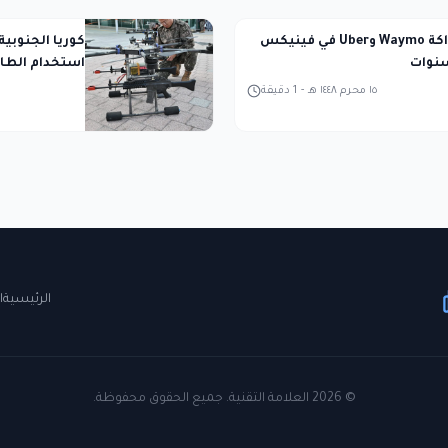
انتهاء شراكة Waymo وUber في فينيكس
كوريا الجنوبي
سنوات
استخدام الطا
أساسي
١٥ محرم ١٤٤٨ هـ
-
1
دقيقة
الرئيسية
ا
©
2026
العلامة التقنية. جميع الحقوق محفوظة.