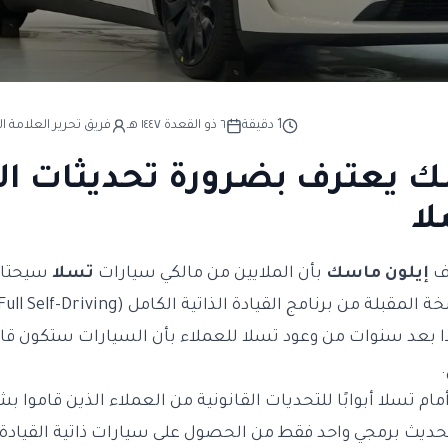
1
دقيقة
٦ ذو القعدة ١٤٤٧ هـ
فريق تحرير العلامة ال
ك يعترف بضرورة تحديثات ال
لا
رف
إيلون ماسك
بأن الملايين من مالكي سيارات
تسلا
سيحتاج
هذا بعد سنوات من وعود تسلا للعملاء بأن السيارات ستكون قادرة
مام تسلا أبوابًا للتحديات القانونية من العملاء الذين قاموا 
 تحديث برمجي واحد فقط من الحصول على سيارات ذاتية القياد