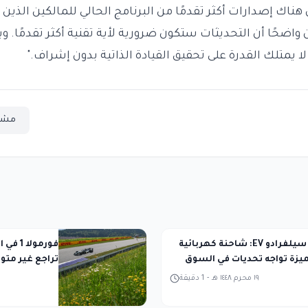
ناك إصدارات أكثر تقدمًا من البرنامج الحالي للمالكين الذي
 ولكنه كان واضحًا أن التحديثات ستكون ضرورية لأية تقنية أكثر تقدمً
مشا
شيفروليه سيلفرادو EV: شاحنة كهربائية
فورمول
يزة تواجه تحديات في السوق
تراجع غير متو
١٩ محرم ١٤٤٨ هـ
-
1
دقيقة