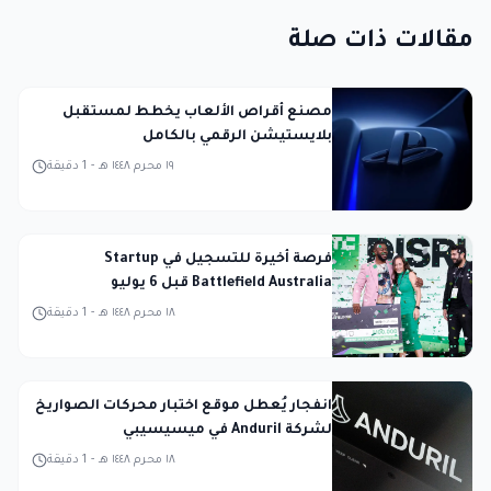
مقالات ذات صلة
مصنع أقراص الألعاب يخطط لمستقبل
بلايستيشن الرقمي بالكامل
١٩ محرم ١٤٤٨ هـ
-
1
دقيقة
فرصة أخيرة للتسجيل في Startup
Battlefield Australia قبل 6 يوليو
١٨ محرم ١٤٤٨ هـ
-
1
دقيقة
انفجار يُعطل موقع اختبار محركات الصواريخ
لشركة Anduril في ميسيسيبي
١٨ محرم ١٤٤٨ هـ
-
1
دقيقة