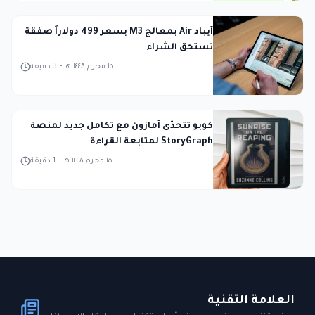
آيباد Air بمعالج M3 بسعر 499 دولاراً صفقة
تستحق الشراء
١٥ محرم ١٤٤٨ هـ
-
3
دقيقة
كوبو تتحدّى أمازون مع تكامل جديد لمنصة
StoryGraph لمتابعة القراءة
١٥ محرم ١٤٤٨ هـ
-
1
دقيقة
العلامة التقنية