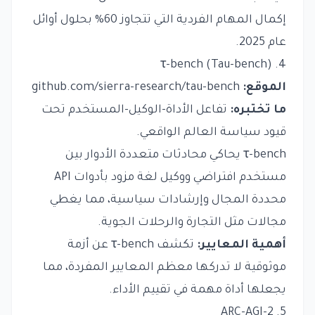
إكمال المهام الفردية التي تتجاوز 60% بحلول أوائل
عام 2025.
4. τ-bench (Tau-bench)
الموقع:
github.com/sierra-research/tau-bench
ما تختبره:
تفاعل الأداة-الوكيل-المستخدم تحت
قيود سياسة العالم الواقعي.
τ-bench يحاكي محادثات متعددة الأدوار بين
مستخدم افتراضي ووكيل لغة مزود بأدوات API
محددة المجال وإرشادات سياسية، مما يغطي
مجالات مثل التجارة والرحلات الجوية.
أهمية المعايير:
تكشف τ-bench عن أزمة
موثوقية لا تدركها معظم المعايير المفردة، مما
يجعلها أداة مهمة في تقييم الأداء.
5. ARC-AGI-2