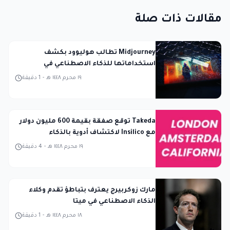
مقالات ذات صلة
Midjourney تطالب هوليوود بكشف
استخداماتها للذكاء الاصطناعي في
المحكمة
١٩ محرم ١٤٤٨ هـ
-
1
دقيقة
Takeda توقع صفقة بقيمة 600 مليون دولار
مع Insilico لاكتشاف أدوية بالذكاء
الاصطناعي
١٩ محرم ١٤٤٨ هـ
-
4
دقيقة
مارك زوكربيرج يعترف بتباطؤ تقدم وكلاء
الذكاء الاصطناعي في ميتا
١٨ محرم ١٤٤٨ هـ
-
1
دقيقة