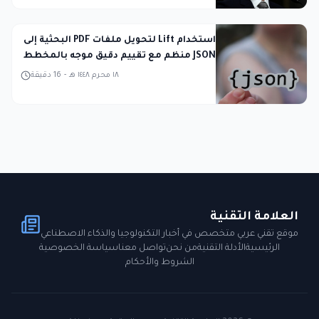
استخدام Lift لتحويل ملفات PDF البحثية إلى
JSON منظم مع تقييم دقيق موجه بالمخطط
١٨ محرم ١٤٤٨ هـ
-
16
دقيقة
العلامة التقنية
موقع تقني عربي متخصص في أخبار التكنولوجيا والذكاء الاصطناعي
الرئيسية
الأدلة التقنية
من نحن
تواصل معنا
سياسة الخصوصية
الشروط والأحكام