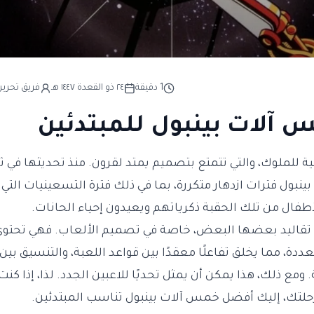
1
دقيقة
٢٤ ذو القعدة ١٤٤٧ هـ
فريق تحرير 
آلات بينبول للمبتدئين
ية للملوك، والتي تتمتع بتصميم يمتد لقرون. منذ تحديثها في ثل
بول فترات ازدهار متكررة، بما في ذلك فترة التسعينيات التي كا
طفال من تلك الحقبة ذكرياتهم ويعيدون إحياء الحانات.
ى تقاليد بعضها البعض، خاصة في تصميم الألعاب. فهي تحتوي
دة، مما يخلق تفاعلًا معقدًا بين قواعد اللعبة، والتنسيق بين 
ومع ذلك، هذا يمكن أن يمثل تحديًا للاعبين الجدد. لذا، إذا كنت 
رحلتك، إليك أفضل خمس آلات بينبول تناسب المبتدئين.