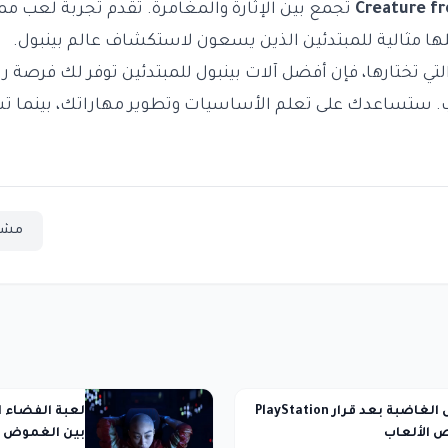
Creature fr
تجمع بين الإثارة والمغامرة. تقدم تجربة لعب م
لها مثالية للمبتدئين الذين يسعون لاستكشاف عالم بينبول.
تي تختارها، فإن أفضل آلات بينبول للمبتدئين توفر لك فرصة را
اب. ستساعدك على تعلم الأساسيات وتطوير مهاراتك، بينما تس
مشا
ردود الفعل الغاضبة بعد قرار PlayStation
ص الألعاب
بين الغموض و