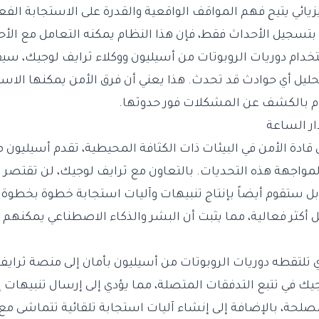
زيائي يتيح فهم المواقف الواقعية والقدرة على الاستجابة الفعا
 بتسجيل الأحداث فقط، فإن هذا النظام يمكنه التعامل مع الأ
خدام دوريات الروبوتات من أسيليون ووكلاء ثرايف لوجيك، سيق
يل أي حوادث قد تحدث. هذا يعني أن فرق الأمن يمكنها الاسترخ
وم بالكشف عن المشكلات فور حدوثها.
ار الساعة
ادة الأمن في البيئات ذات الكثافة المحيطية، تقدم أسيليون م
 (RSOC) كحل لمواجهة هذه التحديات. بالتعاون مع ثرايف لوجيك، لن تقتص
بل ستقوم أيضاً بإنتاج تنبيهات وآليات استجابة خطوة بخطوة.
أكثر فعالية، مما يثبت أن البشر والذكاء الاصطناعي يمكنهم 
ي تلتقطه دوريات الروبوتات من أسيليون بأمان إلى منصة ثرايف
يك في تتبع التدفقات المتصلة، مما يؤدي إلى إرسال تنبيهات 
لحة، بالإضافة إلى إنشاء آليات استجابة تلقائية تتماشى مع