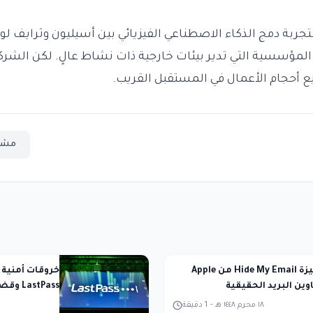
 لتجربة دمج الذكاء الاصطناعي الفيزيائي بين أسيليون وثرايف لو
 المؤسسية التي تدير بيئات خارجية ذات نشاط عالٍ. لكن الشرك
يع أحجام الأعمال في المستقبل القريب.
مشا
ثغرة في ميزة Hide My Email من Apple
خروقات أمني
ن البريد الحقيقية
LastPass وقضية جون بولتون
١٨ محرم ١٤٤٨ هـ
-
1
دقيقة