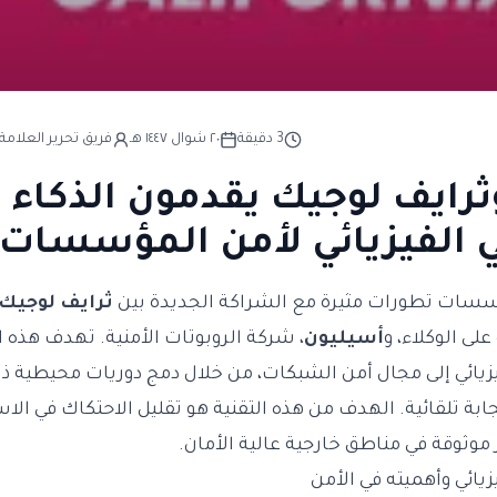
3
دقيقة
٢٠ شوال ١٤٤٧ هـ
فريق تحرير العلامة 
رايف لوجيك يقدمون الذكاء
 الفيزيائي لأمن المؤسسات
سات تطورات مثيرة مع الشراكة الجديدة بين
ثرايف لوجيك
ى الوكلاء، و
أسيليون
، شركة الروبوتات الأمنية. تهدف هذه ا
زيائي إلى مجال أمن الشبكات، من خلال دمج دوريات محيطية ذات
ة تلقائية. الهدف من هذه التقنية هو تقليل الاحتكاك في الا
 موثوقة في مناطق خارجية عالية الأمان.
زيائي وأهميته في الأمن