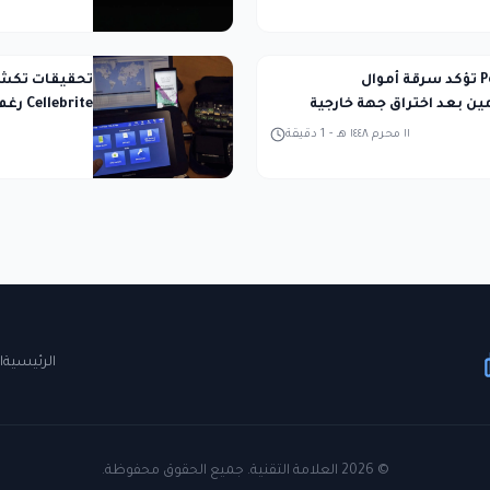
Polymarket تؤكد سرقة أموال
تحقيقات تكشف
ن بعد اختراق جهة خارجية
Cellebrite رغم قطع العلاقات
١١ محرم ١٤٤٨ هـ
-
1
دقيقة
الرئيسية
ا
©
2026
العلامة التقنية. جميع الحقوق محفوظة.